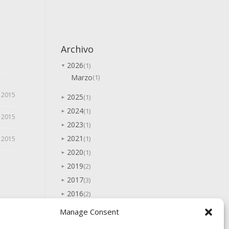
Archivo
2026
(1)
▼
Marzo
(1)
, 2015
2025
(1)
►
2024
(1)
►
, 2015
2023
(1)
►
2021
(1)
, 2015
►
2020
(1)
►
2019
(2)
►
2017
(3)
►
2016
(2)
►
2015
(7)
►
Manage Consent
2014
(5)
►