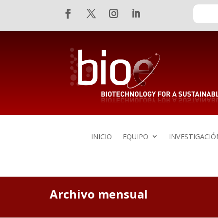
Skip
Buscar:
To
Content
Twitter
Instagram
Linkedin
Facebook
INICIO
EQUIPO
INVESTIGACIÓ
Archivo mensual