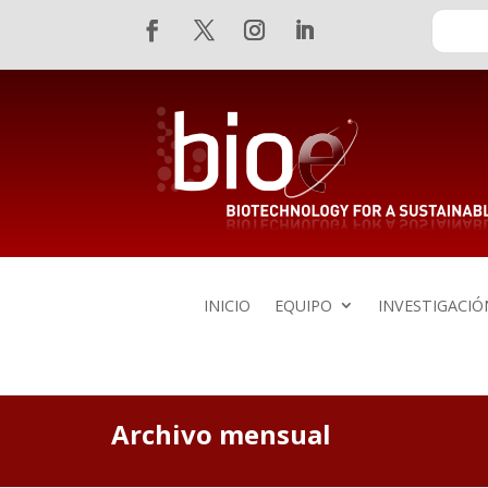
Skip
Buscar:
To
Content
Twitter
Instagram
Linkedin
Facebook
INICIO
EQUIPO
INVESTIGACIÓ
Archivo mensual