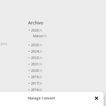
Archivo
2026
(1)
▼
Marzo
(1)
 2015
2025
(1)
►
2024
(1)
►
2023
(1)
►
2021
(1)
►
2020
(1)
►
2019
(2)
►
2017
(3)
►
2016
(2)
►
2015
(7)
►
Manage Consent
2014
(5)
►