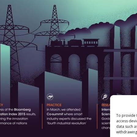
To provide 
access devi
data such a
withdrawing